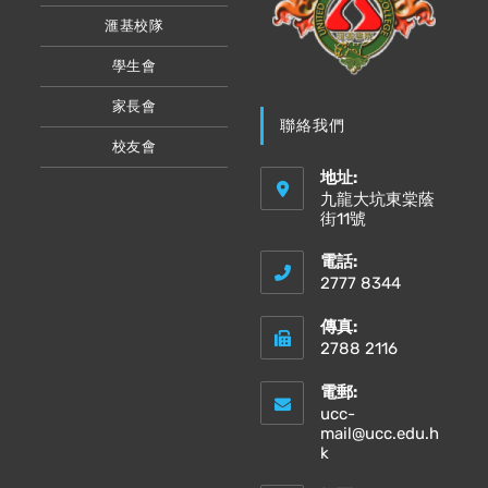
滙基校隊
學生會
家長會
聯絡我們
校友會
地址:
九龍大坑東棠蔭
街11號
電話:
2777 8344
傳真:
2788 2116
電郵:
ucc-
mail@ucc.edu.h
Opens
k
in