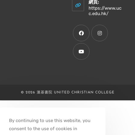
your
網頁:
application
https://www.uc
Opens
c.edu.hk/
in
a
new
tab
Opens
Opens
in
in
a
a
Opens
new
new
in
tab
tab
a
new
© 2026 滙基書院 UNITED CHRISTIAN COLLEGE
tab
By continuing to use this website, you
consent to the use of cookies in