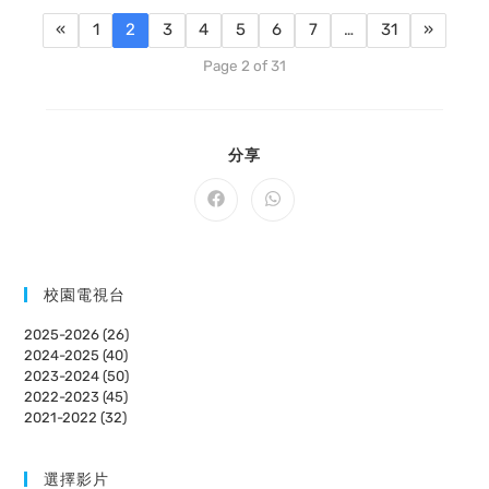
«
1
2
3
4
5
6
7
…
31
»
Page 2 of 31
SHARE
分享
THIS
CONTENT
Opens
Opens
in
in
a
a
new
new
window
window
校園電視台
2025-2026 (26)
2024-2025 (40)
2023-2024 (50)
2022-2023 (45)
2021-2022 (32)
選擇影片