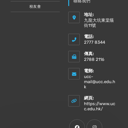
聯絡我們
校友會
地址:
九龍大坑東棠蔭
街11號
電話:
2777 8344
傳真:
2788 2116
電郵:
ucc-
mail@ucc.edu.h
Opens
k
in
your
網頁:
application
https://www.uc
Opens
c.edu.hk/
in
a
new