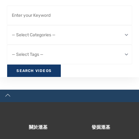
關於滙基
發掘滙基