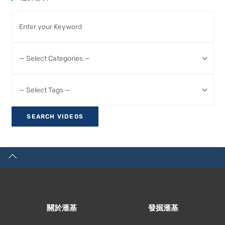
關於滙基
發掘滙基