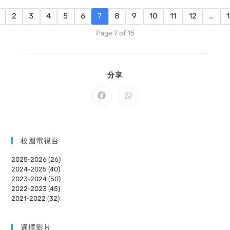
2
3
4
5
6
7
8
9
10
11
12
…
Page 7 of 15
SHARE
分享
THIS
CONTENT
Opens
Opens
in
in
a
a
new
new
window
window
校園電視台
2025-2026 (26)
2024-2025 (40)
2023-2024 (50)
2022-2023 (45)
2021-2022 (32)
選擇影片