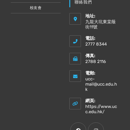
聯絡我們
校友會
地址:
九龍大坑東棠蔭
街11號
電話:
2777 8344
傳真:
2788 2116
電郵:
ucc-
mail@ucc.edu.h
Opens
k
in
your
網頁:
application
https://www.uc
Opens
c.edu.hk/
in
a
new