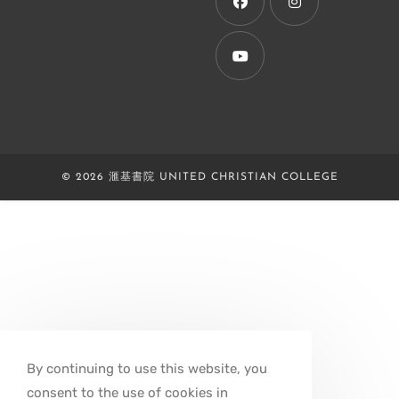
tab
Opens
Opens
in
in
a
a
Opens
new
new
in
tab
tab
a
new
© 2026 滙基書院 UNITED CHRISTIAN COLLEGE
tab
By continuing to use this website, you
consent to the use of cookies in