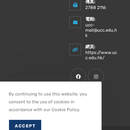
傳真:
2788 2116
電郵:
ucc-
mail@ucc.edu.h
Opens
k
in
your
網頁:
application
https://www.uc
Opens
c.edu.hk/
in
a
new
tab
Opens
Opens
By continuing to use this website, you
in
in
consent to the use of cookies in
a
a
Opens
accordance with our Cookie Policy.
new
new
in
tab
tab
a
ACCEPT
new