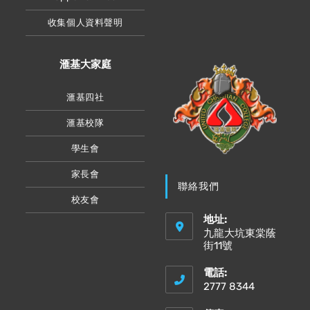
收集個人資料聲明
滙基大家庭
滙基四社
滙基校隊
學生會
家長會
聯絡我們
校友會
地址:
九龍大坑東棠蔭
街11號
電話:
2777 8344