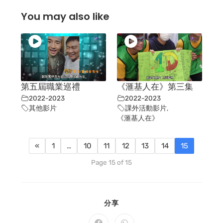
You may also like
第五屆職業巡禮
《滙基人在》第三集
2022-2023
2022-2023
其他影片
課外活動影片
,
《滙基人在》
«
1
…
10
11
12
13
14
15
Page 15 of 15
SHARE
分享
THIS