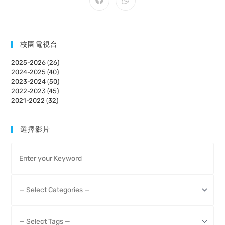
CONTENT
Opens
Opens
in
in
a
a
new
new
window
window
校園電視台
2025-2026 (26)
2024-2025 (40)
2023-2024 (50)
2022-2023 (45)
2021-2022 (32)
選擇影片