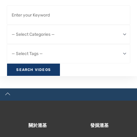
關於滙基
發掘滙基