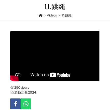
Skip
11.跳繩
to
content
>
Videos
>
11.跳繩
250
views
滙藝之夜2024