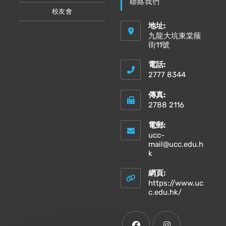
聯絡我們
校友會
地址:
九龍大坑東棠蔭
街11號
電話:
2777 8344
傳真:
2788 2116
電郵:
ucc-
mail@ucc.edu.h
Opens
k
in
your
網頁:
application
https://www.uc
Opens
c.edu.hk/
in
a
new