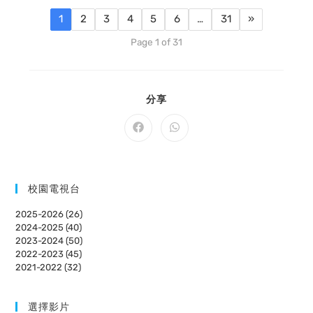
1
2
3
4
5
6
…
31
»
Page 1 of 31
SHARE
分享
THIS
CONTENT
Opens
Opens
in
in
a
a
new
new
window
window
校園電視台
2025-2026 (26)
2024-2025 (40)
2023-2024 (50)
2022-2023 (45)
2021-2022 (32)
選擇影片