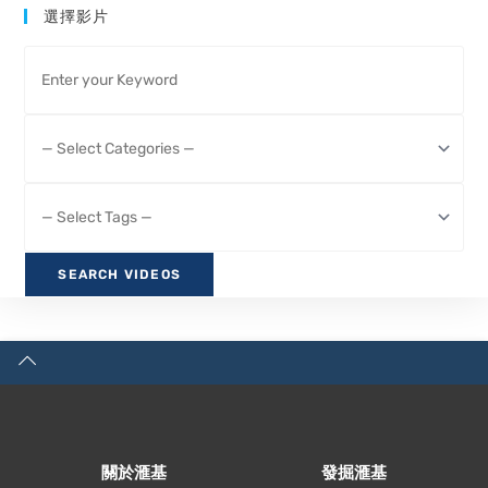
選擇影片
關於滙基
發掘滙基