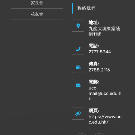
家長會
聯絡我們
校友會
地址:
九龍大坑東棠蔭
街11號
電話:
2777 8344
傳真:
2788 2116
電郵:
ucc-
mail@ucc.edu.h
Opens
k
in
your
網頁:
application
https://www.uc
Opens
c.edu.hk/
in
a