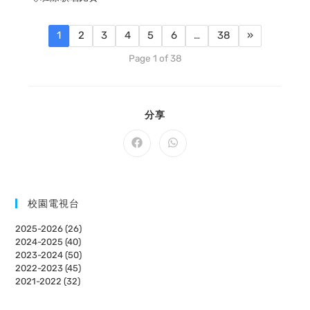
1
2
3
4
5
6
…
38
»
Page 1 of 38
SHARE
分享
THIS
CONTENT
Opens
Opens
in
in
a
a
new
new
window
window
校園電視台
2025-2026 (26)
2024-2025 (40)
2023-2024 (50)
2022-2023 (45)
2021-2022 (32)