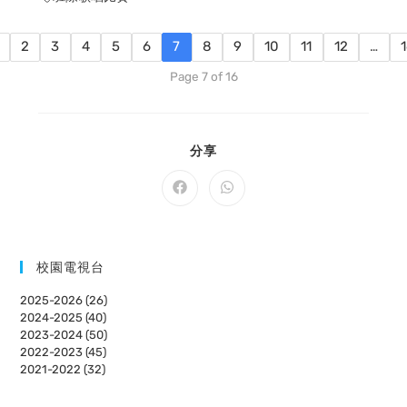
2
3
4
5
6
7
8
9
10
11
12
…
Page 7 of 16
SHARE
分享
THIS
CONTENT
Opens
Opens
in
in
a
a
new
new
window
window
校園電視台
2025-2026 (26)
2024-2025 (40)
2023-2024 (50)
2022-2023 (45)
2021-2022 (32)