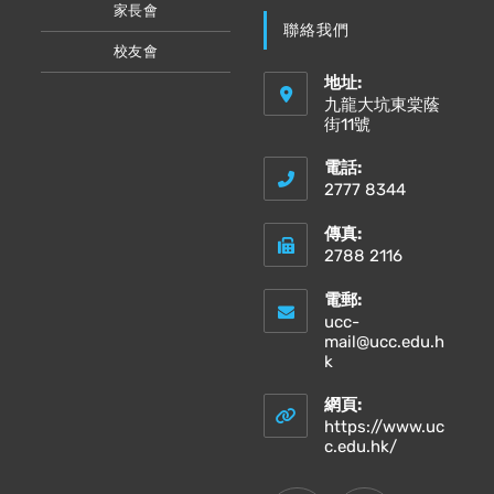
家長會
聯絡我們
校友會
地址:
九龍大坑東棠蔭
街11號
電話:
2777 8344
傳真:
2788 2116
電郵:
ucc-
mail@ucc.edu.h
Opens
k
in
your
網頁:
application
https://www.uc
Opens
c.edu.hk/
in
a