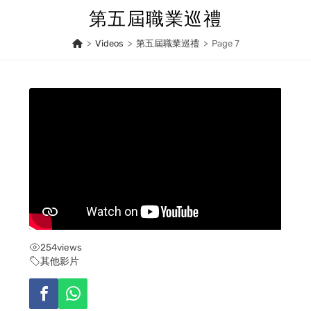
Skip
第五屆職業巡禮
to
content
>
Videos
>
第五屆職業巡禮
>
Page 7
254
views
其他影片