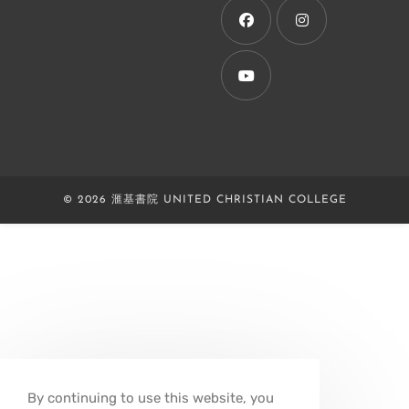
new
tab
Opens
Opens
in
in
a
a
Opens
new
new
in
tab
tab
a
new
© 2026 滙基書院 UNITED CHRISTIAN COLLEGE
tab
By continuing to use this website, you