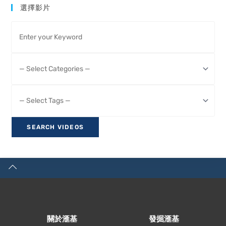
選擇影片
關於滙基
發掘滙基