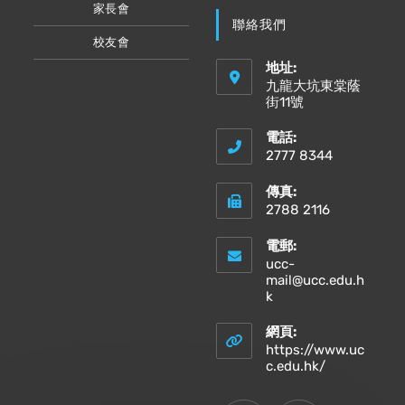
家長會
聯絡我們
校友會
地址:
九龍大坑東棠蔭
街11號
電話:
2777 8344
傳真:
2788 2116
電郵:
ucc-
mail@ucc.edu.h
Opens
k
in
your
網頁:
application
https://www.uc
Opens
c.edu.hk/
in
a