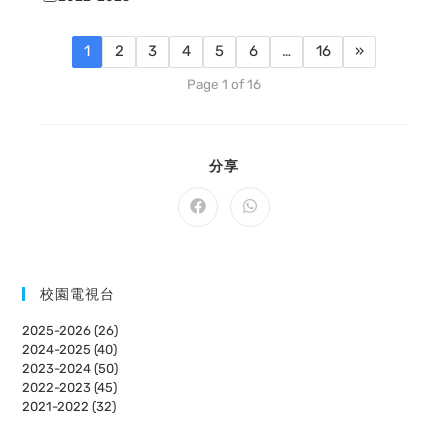
1
2
3
4
5
6
…
16
»
Page 1 of 16
SHARE
分享
THIS
CONTENT
Opens
Opens
in
in
a
a
new
new
window
window
校園電視台
2025-2026 (26)
2024-2025 (40)
2023-2024 (50)
2022-2023 (45)
2021-2022 (32)