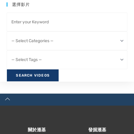
選擇影片
關於滙基
發掘滙基