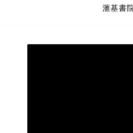
Skip
滙基書
to
content