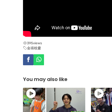
395
views
金禧校慶
You may also like