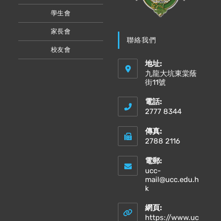
學生會
家長會
聯絡我們
校友會
地址:
九龍大坑東棠蔭
街11號
電話:
2777 8344
傳真:
2788 2116
電郵:
ucc-
mail@ucc.edu.h
Opens
k
in
your
網頁:
application
https://www.uc