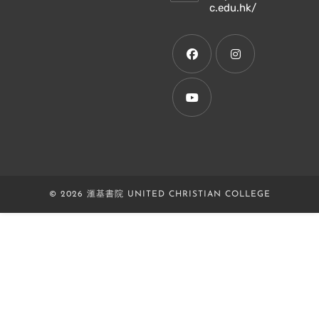
Opens
c.edu.hk/
in
a
new
tab
Opens
Opens
in
in
a
a
Opens
new
new
in
tab
tab
a
new
© 2026 滙基書院 UNITED CHRISTIAN COLLEGE
tab