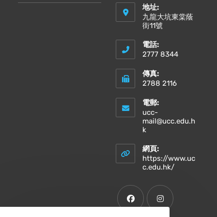
地址:
九龍大坑東棠蔭
街11號
電話:
2777 8344
傳真:
2788 2116
電郵:
ucc-
mail@ucc.edu.h
Opens
k
in
your
網頁:
application
https://www.uc
Opens
c.edu.hk/
in
a
new
tab