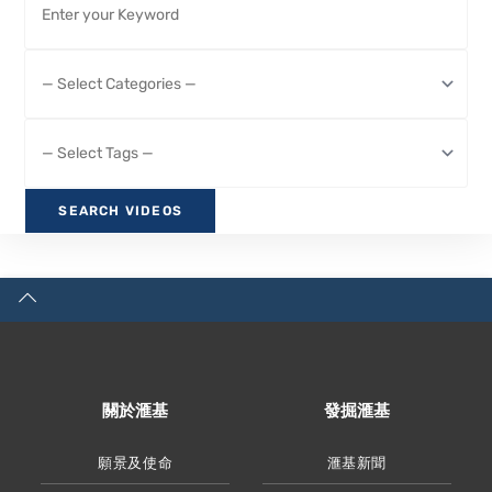
關於滙基
發掘滙基
願景及使命
滙基新聞