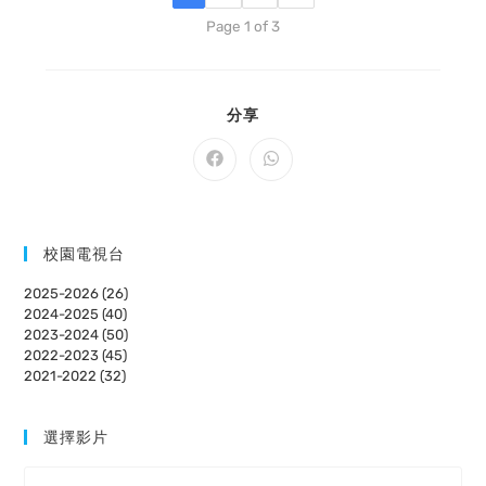
Page 1 of 3
SHARE
分享
THIS
CONTENT
Opens
Opens
in
in
a
a
new
new
window
window
校園電視台
2025-2026 (26)
2024-2025 (40)
2023-2024 (50)
2022-2023 (45)
2021-2022 (32)
選擇影片