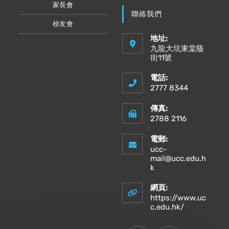
家長會
聯絡我們
校友會
地址:
九龍大坑東棠蔭
街11號
電話:
2777 8344
傳真:
2788 2116
電郵:
ucc-
mail@ucc.edu.h
Opens
k
in
your
網頁:
application
https://www.uc
Opens
c.edu.hk/
in
a