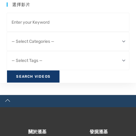
選擇影片
關於滙基
發掘滙基