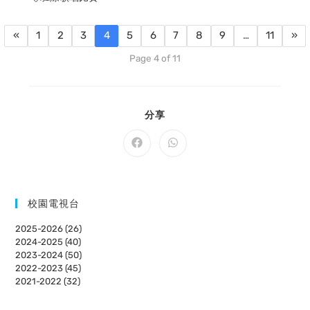
«
1
2
3
4
5
6
7
8
9
…
11
»
Page 4 of 11
SHARE
分享
THIS
CONTENT
Opens
Opens
in
in
a
a
new
new
window
window
校園電視台
2025-2026 (26)
2024-2025 (40)
2023-2024 (50)
2022-2023 (45)
2021-2022 (32)