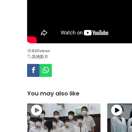
820
views
其他影片
You may also like