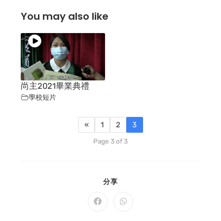
You may also like
尚主2021畢業典禮
學校短片
«
1
2
3
Page 3 of 3
SHARE
分享
THIS
CONTENT
Opens
Opens
in
in
a
a