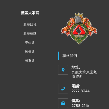
滙基大家庭
滙基四社
滙基校隊
學生會
家長會
聯絡我們
校友會
地址:
九龍大坑東棠蔭
街11號
電話:
2777 8344
傳真:
2788 2116