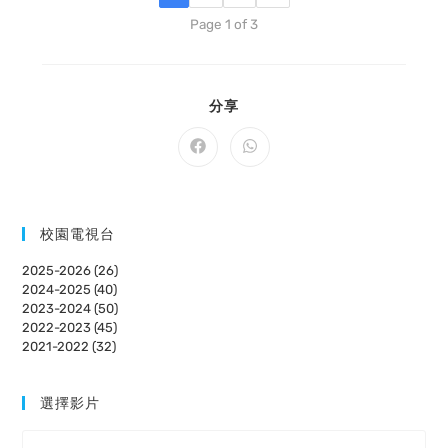
Page 1 of 3
SHARE
分享
THIS
CONTENT
Opens
Opens
in
in
a
a
new
new
window
window
校園電視台
2025-2026 (26)
2024-2025 (40)
2023-2024 (50)
2022-2023 (45)
2021-2022 (32)
選擇影片