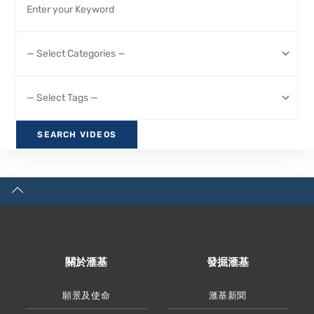
關於滙基
發掘滙基
願景及使命
滙基新聞