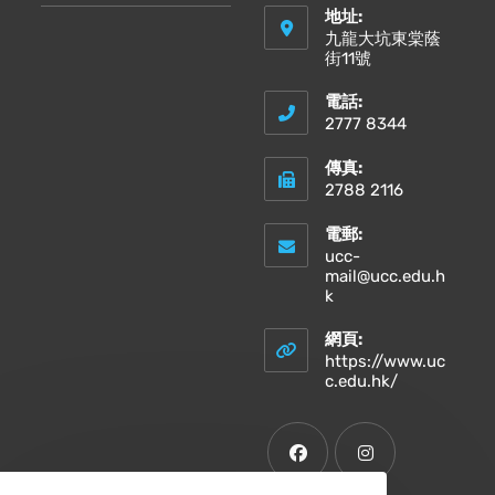
地址:
九龍大坑東棠蔭
街11號
電話:
2777 8344
傳真:
2788 2116
電郵:
ucc-
mail@ucc.edu.h
Opens
k
in
your
網頁:
application
https://www.uc
Opens
c.edu.hk/
in
a
new
tab