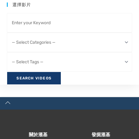
選擇影片
關於滙基
發掘滙基