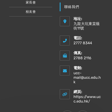
家長會
聯絡我們
校友會
地址:
九龍大坑東棠蔭
街11號
電話:
2777 8344
傳真:
2788 2116
電郵:
ucc-
mail@ucc.edu.h
Opens
k
in
your
網頁:
application
https://www.uc
Opens
c.edu.hk/
in
a