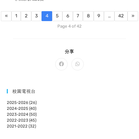
«
1
2
3
4
5
6
7
8
9
…
42
»
Page 4 of 42
SHARE
分享
THIS
CONTENT
Opens
Opens
in
in
a
a
new
new
window
window
校園電視台
2025-2026 (26)
2024-2025 (40)
2023-2024 (50)
2022-2023 (45)
2021-2022 (32)