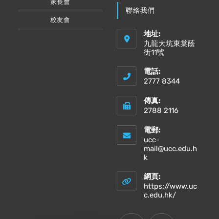
家長會
聯絡我們
校友會
地址:
九龍大坑東棠蔭
街11號
電話:
2777 8344
傳真:
2788 2116
電郵:
ucc-
mail@ucc.edu.h
Opens
k
in
your
網頁:
application
https://www.uc
Opens
c.edu.hk/
in
a