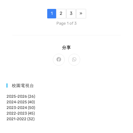
1
2
3
»
Page 1 of 3
SHARE
分享
THIS
CONTENT
Opens
Opens
in
in
a
a
new
new
window
window
校園電視台
2025-2026 (26)
2024-2025 (40)
2023-2024 (50)
2022-2023 (45)
2021-2022 (32)