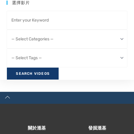
選擇影片
關於滙基
發掘滙基