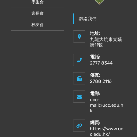
學生會
家長會
聯絡我們
校友會
地址:
九龍大坑東棠蔭
街11號
電話:
2777 8344
傳真:
2788 2116
電郵:
ucc-
mail@ucc.edu.h
Opens
k
in
your
網頁:
application
https://www.uc
Opens
c.edu.hk/