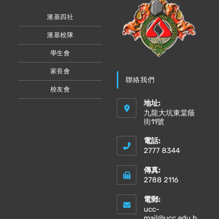
滙基四社
滙基校隊
學生會
家長會
聯絡我們
校友會
地址:
九龍大坑東棠蔭
街11號
電話:
2777 8344
傳真:
2788 2116
電郵:
ucc-
mail@ucc.edu.h