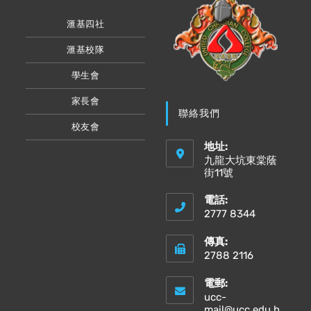
滙基四社
滙基校隊
學生會
家長會
聯絡我們
校友會
地址:
九龍大坑東棠蔭
街11號
電話:
2777 8344
傳真:
2788 2116
電郵:
ucc-
mail@ucc.edu.h