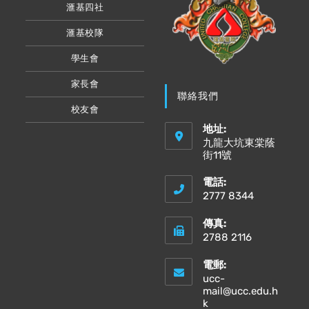
滙基四社
滙基校隊
學生會
家長會
聯絡我們
校友會
地址:
九龍大坑東棠蔭
街11號
電話:
2777 8344
傳真:
2788 2116
電郵:
ucc-
mail@ucc.edu.h
Opens
k