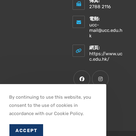
傳真:
2788 2116
電郵:
ucc-
mail@ucc.edu.h
Opens
k
in
your
網頁:
application
https://www.uc
Opens
c.edu.hk/
in
a
new
tab
Opens
Opens
By continuing to use this website, you
in
in
consent to the use of cookies in
a
a
Opens
new
new
accordance with our Cookie Policy.
in
tab
tab
a
ACCEPT
new