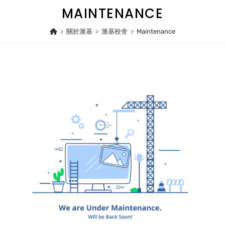
Skip
MAINTENANCE
to
content
>
關於滙基
>
滙基校舍
>
Maintenance