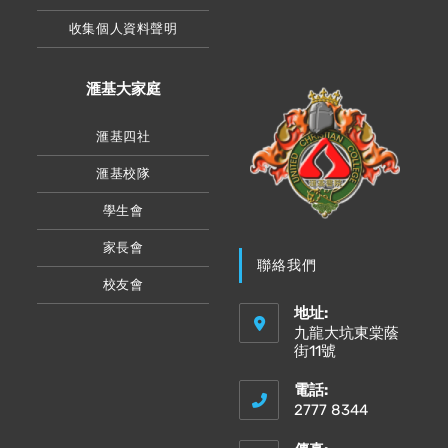
收集個人資料聲明
滙基大家庭
滙基四社
滙基校隊
學生會
家長會
聯絡我們
校友會
地址:
九龍大坑東棠蔭
街11號
電話:
2777 8344