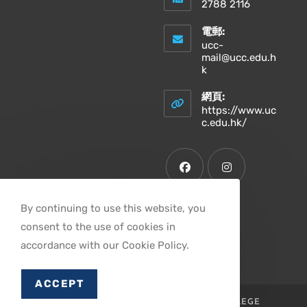
2788 2116
電郵:
ucc-
mail@ucc.edu.h
Opens
k
in
your
網頁:
application
https://www.uc
Opens
c.edu.hk/
in
a
new
tab
Opens
Opens
By continuing to use this website, you
in
in
consent to the use of cookies in
a
a
Opens
accordance with our Cookie Policy.
new
new
in
tab
tab
a
ACCEPT
new
© 2026 滙基書院 UNITED CHRISTIAN COLLEGE
tab