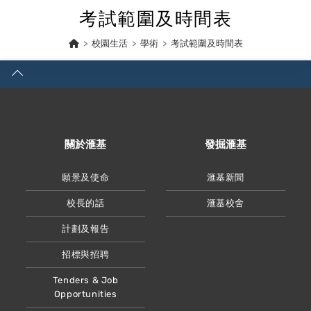
Skip
考試範圍及時間表
to
content
>
校園生活
>
學術
>
考試範圍及時間表
關於滙基
發掘滙基
願景及使命
滙基新聞
校長的話
滙基校舍
計劃及報告
招標與招聘
Tenders & Job
Opportunities