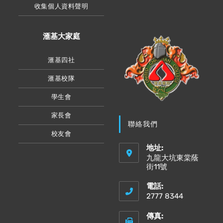
收集個人資料聲明
滙基大家庭
滙基四社
滙基校隊
學生會
家長會
聯絡我們
校友會
地址:
九龍大坑東棠蔭
街11號
電話:
2777 8344
傳真: