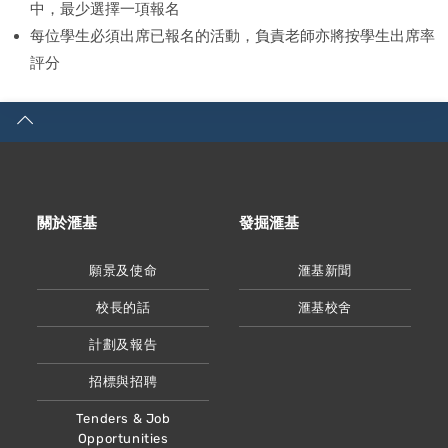
中，最少選擇一項報名
每位學生必須出席已報名的活動，負責老師亦將按學生出席率
評分
關於滙基
發掘滙基
願景及使命
滙基新聞
校長的話
滙基校舍
計劃及報告
招標與招聘
Tenders & Job
Opportunities