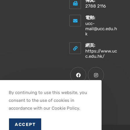
傳真:
2788 2116
電郵:
ucc-
mail@ucc.edu.h
k
網頁:
https://www.uc
c.edu.hk/
By continuing to use this website, you
consent to the use of cookies in
accordance with our Cookie Policy.
ACCEPT