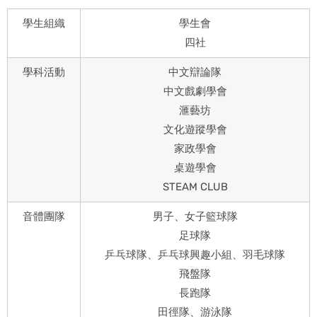
學生組織
學生會
四社
學科活動
中文辯論隊
中文戲劇學會
滙藝坊
文化遊蹤學會
家政學會
桌遊學會
STEAM CLUB
音體團隊
男子、女子籃球隊
足球隊
乒乓球隊、乒乓球興趣小組、羽毛球隊
飛盤隊
長跑隊
田徑隊、游泳隊