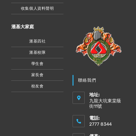
收集個人資料聲明
滙基大家庭
滙基四社
滙基校隊
學生會
家長會
聯絡我們
校友會
地址:
九龍大坑東棠蔭
街11號
電話:
2777 8344