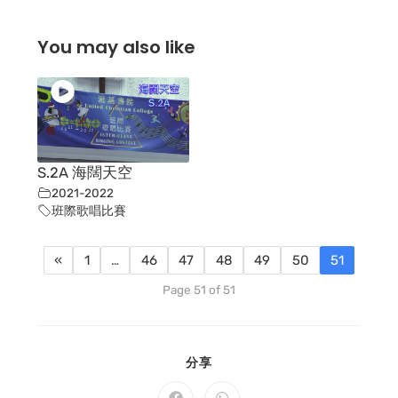
You may also like
S.2A 海闊天空
2021-2022
班際歌唱比賽
«
1
…
46
47
48
49
50
51
Page 51 of 51
SHARE
分享
THIS