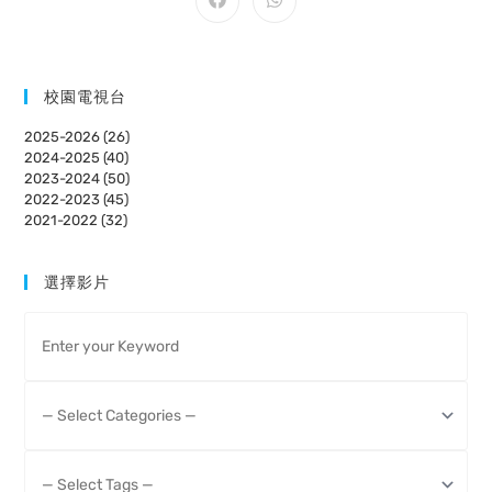
CONTENT
Opens
Opens
in
in
a
a
new
new
window
window
校園電視台
2025-2026 (26)
2024-2025 (40)
2023-2024 (50)
2022-2023 (45)
2021-2022 (32)
選擇影片