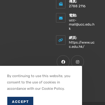
傳真:
2788 2116
電郵:
ucc-
mail@ucc.edu.h
Opens
k
in
your
網頁:
application
https://www.uc
Opens
c.edu.hk/
in
a
new
tab
Opens
Opens
By continuing to use this website, you
in
in
consent to the use of cookies in
a
a
Opens
accordance with our Cookie Policy.
new
new
in
tab
tab
a
ACCEPT
new