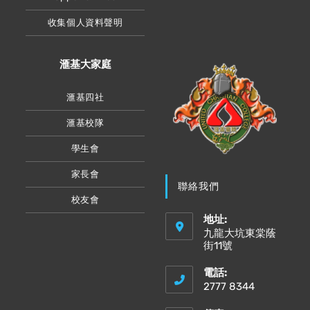
收集個人資料聲明
滙基大家庭
滙基四社
滙基校隊
學生會
家長會
聯絡我們
校友會
地址:
九龍大坑東棠蔭
街11號
電話:
2777 8344