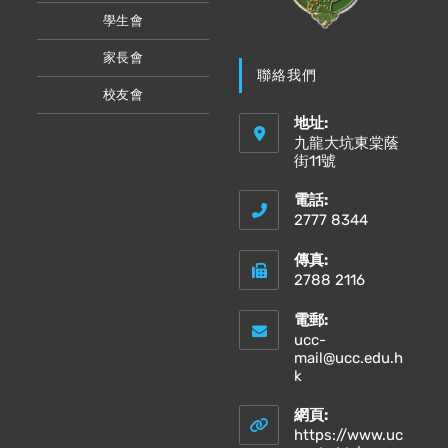
學生會
家長會
聯絡我們
校友會
地址:
九龍大坑東棠蔭
街11號
電話:
2777 8344
傳真:
2788 2116
電郵:
ucc-
mail@ucc.edu.h
Opens
k
in
your
網頁:
application
https://www.uc