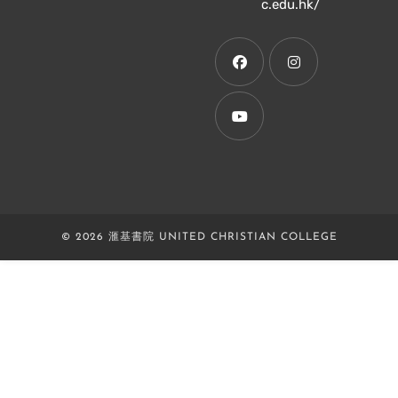
Opens
c.edu.hk/
in
a
new
tab
Opens
Opens
in
in
a
a
Opens
new
new
in
tab
tab
a
new
© 2026 滙基書院 UNITED CHRISTIAN COLLEGE
tab