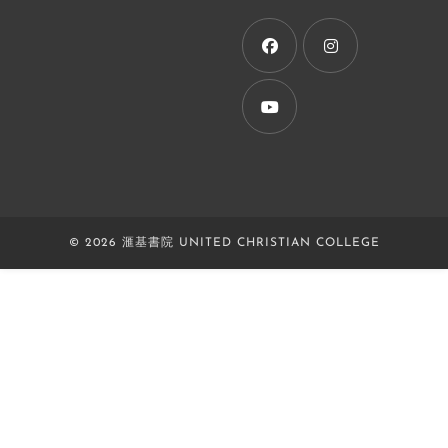
a
new
tab
Opens
Opens
in
in
a
a
Opens
new
new
in
tab
tab
a
new
© 2026 滙基書院 UNITED CHRISTIAN COLLEGE
tab