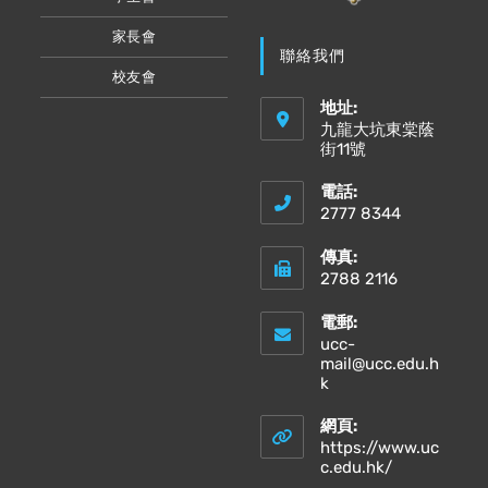
家長會
聯絡我們
校友會
地址:
九龍大坑東棠蔭
街11號
電話:
2777 8344
傳真:
2788 2116
電郵:
ucc-
mail@ucc.edu.h
Opens
k
in
your
網頁:
application
https://www.uc
Opens
c.edu.hk/
in