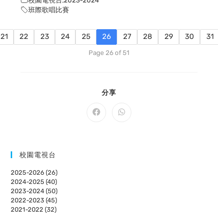
班際歌唱比賽
21
22
23
24
25
26
27
28
29
30
31
Page 26 of 51
SHARE
分享
THIS
CONTENT
Opens
Opens
in
in
a
a
new
new
window
window
校園電視台
2025-2026 (26)
2024-2025 (40)
2023-2024 (50)
2022-2023 (45)
2021-2022 (32)