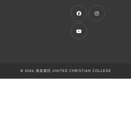
a
new
tab
Opens
Opens
in
in
a
a
Opens
new
new
in
tab
tab
a
new
© 2026 滙基書院 UNITED CHRISTIAN COLLEGE
tab