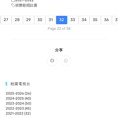
班際歌唱比賽
27
28
29
30
31
32
33
34
35
36
3
Page 32 of 38
SHARE
分享
THIS
CONTENT
Opens
Opens
in
in
a
a
new
new
window
window
校園電視台
2025-2026 (26)
2024-2025 (40)
2023-2024 (50)
2022-2023 (45)
2021-2022 (32)