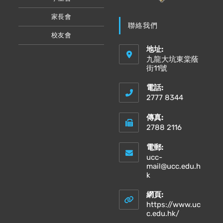
家長會
聯絡我們
校友會
地址:
九龍大坑東棠蔭
街11號
電話:
2777 8344
傳真:
2788 2116
電郵:
ucc-
mail@ucc.edu.h
Opens
k
in
your
網頁:
application
https://www.uc
Opens
c.edu.hk/
in