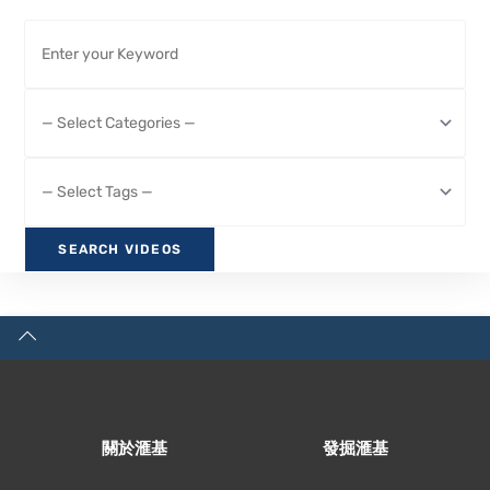
關於滙基
發掘滙基