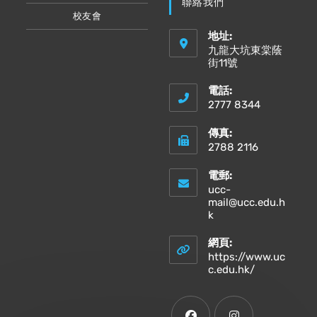
聯絡我們
校友會
地址:
九龍大坑東棠蔭
街11號
電話:
2777 8344
傳真:
2788 2116
電郵:
ucc-
mail@ucc.edu.h
Opens
k
in
your
網頁:
application
https://www.uc
Opens
c.edu.hk/
in
a
new