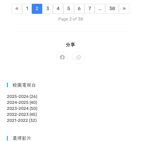
«
1
2
3
4
5
6
7
…
38
»
Page 2 of 38
SHARE
分享
THIS
CONTENT
Opens
Opens
in
in
a
a
new
new
window
window
校園電視台
2025-2026 (26)
2024-2025 (40)
2023-2024 (50)
2022-2023 (45)
2021-2022 (32)
選擇影片