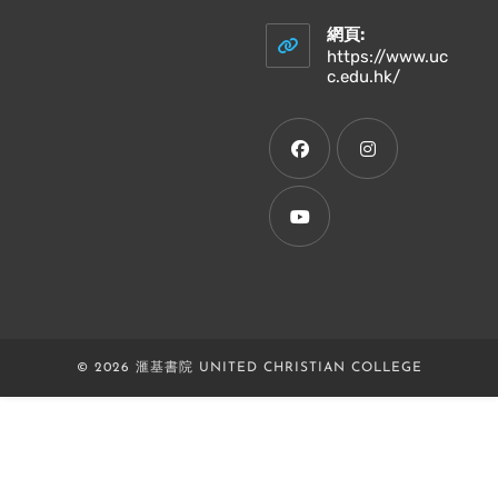
in
your
網頁:
application
https://www.uc
Opens
c.edu.hk/
in
a
new
tab
Opens
Opens
in
in
a
a
Opens
new
new
in
tab
tab
a
new
© 2026 滙基書院 UNITED CHRISTIAN COLLEGE
tab