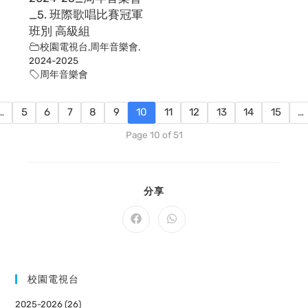
_5. 班際歌唱比賽冠軍
班別 高級組
校園電視台
,
周年音樂會
,
2024-2025
周年音樂會
…
5
6
7
8
9
10
11
12
13
14
15
…
Page 10 of 51
SHARE
分享
THIS
CONTENT
Opens
Opens
in
in
a
a
new
new
window
window
校園電視台
2025-2026 (26)