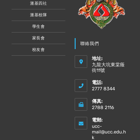
滙基四社
滙基校隊
學生會
家長會
聯絡我們
校友會
地址:
九龍大坑東棠蔭
街11號
電話:
2777 8344
傳真:
2788 2116
電郵:
ucc-
mail@ucc.edu.h
Opens
k