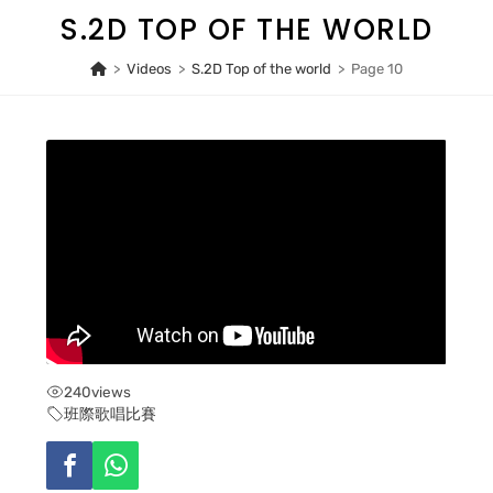
Skip
S.2D TOP OF THE WORLD
to
content
>
Videos
>
S.2D Top of the world
>
Page 10
240
views
班際歌唱比賽