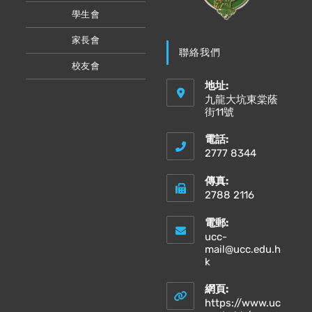
學生會
家長會
聯絡我們
校友會
地址:
九龍大坑東棠蔭
街11號
電話:
2777 8344
傳真:
2788 2116
電郵:
ucc-
mail@ucc.edu.h
Opens
k
in
your
網頁:
application
https://www.uc