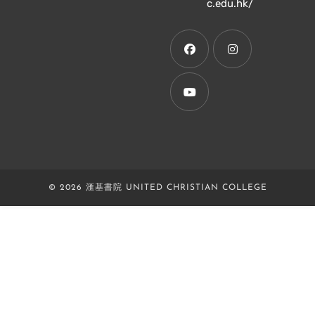
Opens
c.edu.hk/
in
a
new
tab
Opens
Opens
in
in
a
a
Opens
new
new
in
tab
tab
a
new
© 2026 滙基書院 UNITED CHRISTIAN COLLEGE
tab