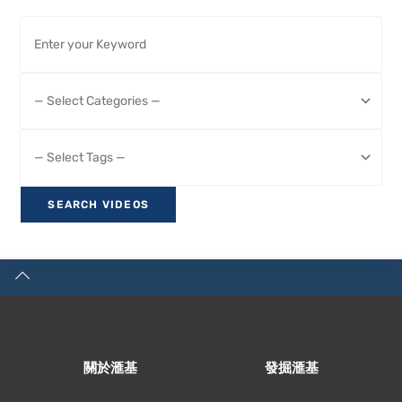
關於滙基
發掘滙基