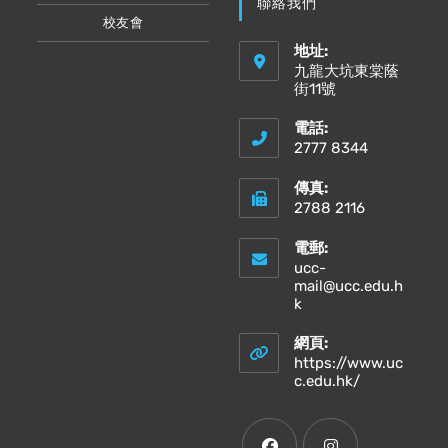
聯絡我們
校友會
地址:
九龍大坑東棠蔭
街11號
電話:
2777 8344
傳真:
2788 2116
電郵:
ucc-
mail@ucc.edu.h
Opens
k
in
your
網頁:
application
https://www.uc
Opens
c.edu.hk/
in
a
new