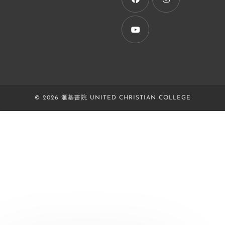
tab
Opens
Opens
in
in
a
a
Opens
new
new
in
tab
tab
a
new
© 2026 滙基書院 UNITED CHRISTIAN COLLEGE
tab