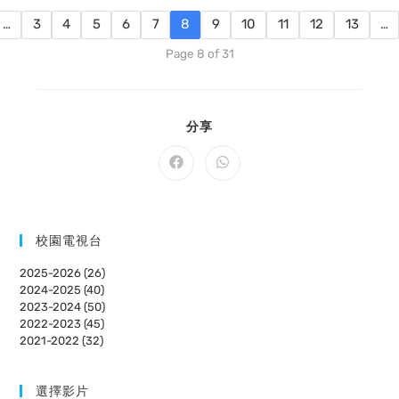
…
3
4
5
6
7
8
9
10
11
12
13
…
Page 8 of 31
SHARE
分享
THIS
CONTENT
Opens
Opens
in
in
a
a
new
new
window
window
校園電視台
2025-2026 (26)
2024-2025 (40)
2023-2024 (50)
2022-2023 (45)
2021-2022 (32)
選擇影片