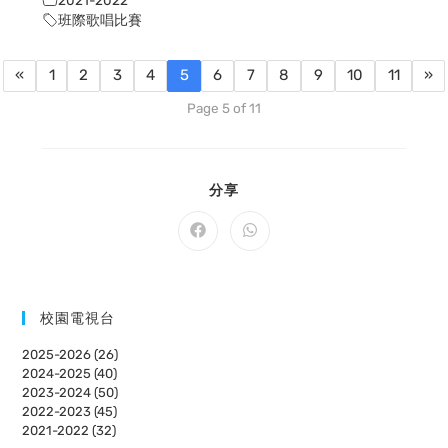
班際歌唱比賽
«
1
2
3
4
5
6
7
8
9
10
11
»
Page 5 of 11
SHARE
分享
THIS
CONTENT
Opens
Opens
in
in
a
a
new
new
window
window
校園電視台
2025-2026 (26)
2024-2025 (40)
2023-2024 (50)
2022-2023 (45)
2021-2022 (32)