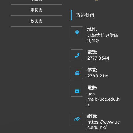
家長會
聯絡我們
校友會
地址:
九龍大坑東棠蔭
街11號
電話:
2777 8344
傳真:
2788 2116
電郵:
ucc-
mail@ucc.edu.h
Opens
k
in
your
網頁:
application
https://www.uc
Opens
c.edu.hk/
in