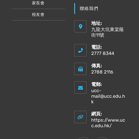
家長會
聯絡我們
校友會
地址:
九龍大坑東棠蔭
街11號
電話:
2777 8344
傳真:
2788 2116
電郵:
ucc-
mail@ucc.edu.h
Opens
k
in
your
網頁:
application
https://www.uc
Opens
c.edu.hk/
in
a