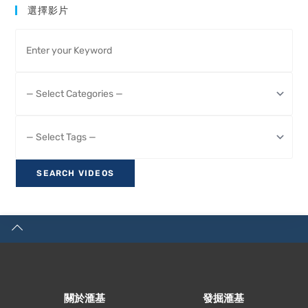
選擇影片
關於滙基
發掘滙基