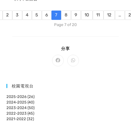
2
3
4
5
6
7
8
9
10
11
12
…
Page 7 of 20
SHARE
分享
THIS
CONTENT
Opens
Opens
in
in
a
a
new
new
window
window
校園電視台
2025-2026 (26)
2024-2025 (40)
2023-2024 (50)
2022-2023 (45)
2021-2022 (32)