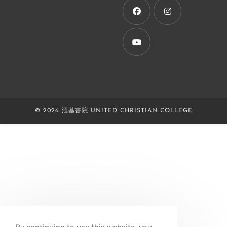
new
tab
Opens
Opens
in
in
a
a
Opens
new
new
in
tab
tab
a
new
© 2026 滙基書院 UNITED CHRISTIAN COLLEGE
tab