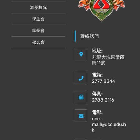
滙基校隊
學生會
家長會
聯絡我們
校友會
地址:
九龍大坑東棠蔭
街11號
電話:
2777 8344
傳真:
2788 2116
電郵:
ucc-
mail@ucc.edu.h
Opens
k
in