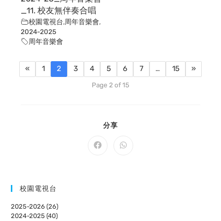
_11. 校友無伴奏合唱
校園電視台
,
周年音樂會
,
2024-2025
周年音樂會
«
1
2
3
4
5
6
7
…
15
»
Page 2 of 15
SHARE
分享
THIS
CONTENT
Opens
Opens
in
in
a
a
new
new
window
window
校園電視台
2025-2026 (26)
2024-2025 (40)