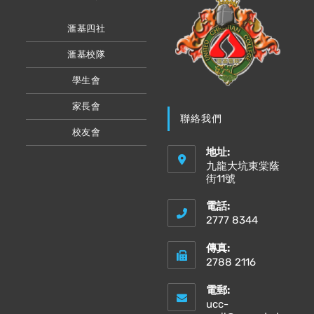
滙基四社
滙基校隊
學生會
家長會
聯絡我們
校友會
地址:
九龍大坑東棠蔭
街11號
電話:
2777 8344
傳真:
2788 2116
電郵:
ucc-