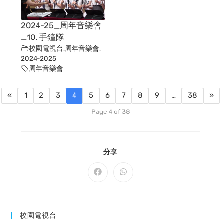
2024-25_周年音樂會
_10. 手鐘隊
校園電視台
,
周年音樂會
,
2024-2025
周年音樂會
«
1
2
3
4
5
6
7
8
9
…
38
»
Page 4 of 38
SHARE
分享
THIS
CONTENT
Opens
Opens
in
in
a
a
new
new
window
window
校園電視台