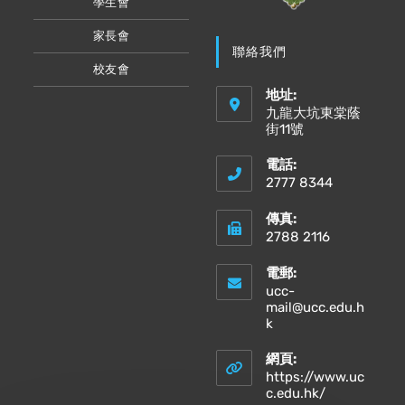
學生會
家長會
聯絡我們
校友會
地址:
九龍大坑東棠蔭
街11號
電話:
2777 8344
傳真:
2788 2116
電郵:
ucc-
mail@ucc.edu.h
Opens
k
in
your
網頁:
application
https://www.uc
Opens
c.edu.hk/