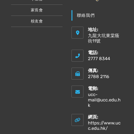
家長會
聯絡我們
校友會
地址:
九龍大坑東棠蔭
街11號
電話:
2777 8344
傳真:
2788 2116
電郵:
ucc-
mail@ucc.edu.h
Opens
k
in
your
網頁:
application
https://www.uc
Opens
c.edu.hk/
in