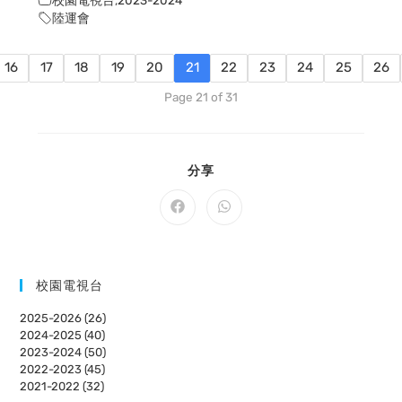
陸運會
16
17
18
19
20
21
22
23
24
25
26
Page 21 of 31
SHARE
分享
THIS
CONTENT
Opens
Opens
in
in
a
a
new
new
window
window
校園電視台
2025-2026 (26)
2024-2025 (40)
2023-2024 (50)
2022-2023 (45)
2021-2022 (32)