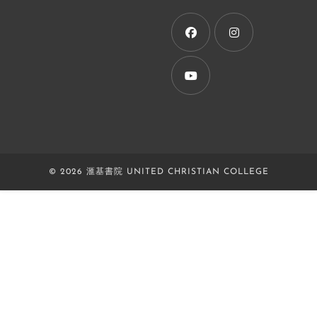
a
new
tab
Opens
Opens
in
in
a
a
Opens
new
new
in
tab
tab
a
new
© 2026 滙基書院 UNITED CHRISTIAN COLLEGE
tab