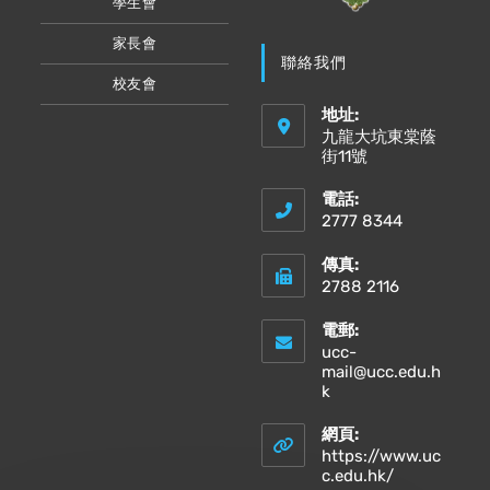
學生會
家長會
聯絡我們
校友會
地址:
九龍大坑東棠蔭
街11號
電話:
2777 8344
傳真:
2788 2116
電郵:
ucc-
mail@ucc.edu.h
Opens
k
in
your
網頁:
application
https://www.uc
Opens
c.edu.hk/