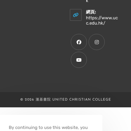
Opens
k
in
your
網頁:
application
https://www.uc
Opens
c.edu.hk/
in
a
new
tab
Opens
Opens
in
in
a
a
Opens
new
new
in
tab
tab
a
new
© 2026 滙基書院 UNITED CHRISTIAN COLLEGE
tab
By continuing to use this website, you