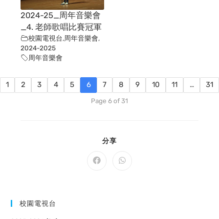
2024-25_周年音樂會
_4. 老師歌唱比賽冠軍
校園電視台
,
周年音樂會
,
2024-2025
周年音樂會
1
2
3
4
5
6
7
8
9
10
11
…
31
Page 6 of 31
SHARE
分享
THIS
CONTENT
Opens
Opens
in
in
a
a
new
new
window
window
校園電視台