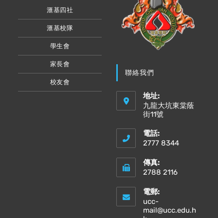
滙基四社
滙基校隊
學生會
家長會
聯絡我們
校友會
地址:
九龍大坑東棠蔭
街11號
電話:
2777 8344
傳真:
2788 2116
電郵:
ucc-
mail@ucc.edu.h