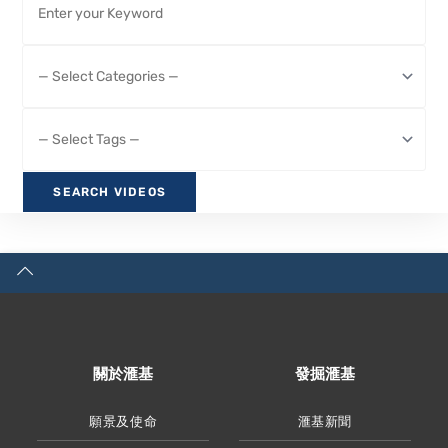
關於滙基
發掘滙基
願景及使命
滙基新聞