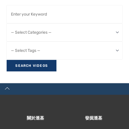
關於滙基
發掘滙基