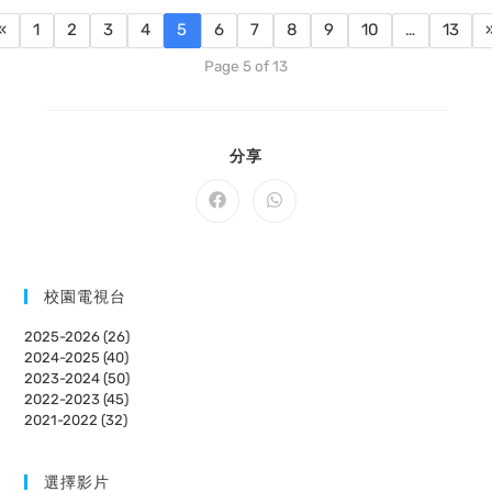
«
1
2
3
4
5
6
7
8
9
10
…
13
Page 5 of 13
SHARE
分享
THIS
CONTENT
Opens
Opens
in
in
a
a
new
new
window
window
校園電視台
2025-2026 (26)
2024-2025 (40)
2023-2024 (50)
2022-2023 (45)
2021-2022 (32)
選擇影片