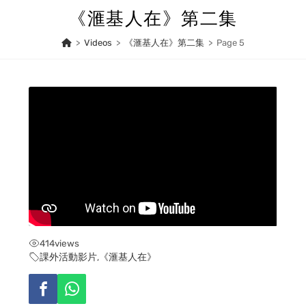
Skip
《滙基人在》第二集
to
content
>
Videos
>
《滙基人在》第二集
>
Page 5
414
views
課外活動影片
,
《滙基人在》