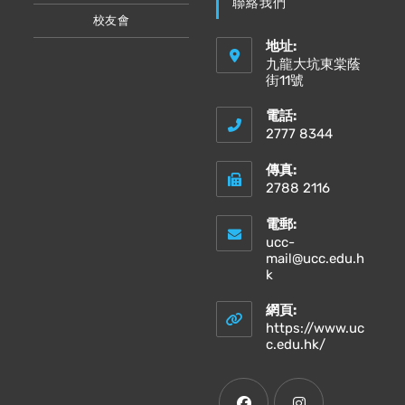
聯絡我們
校友會
地址:
九龍大坑東棠蔭
街11號
電話:
2777 8344
傳真:
2788 2116
電郵:
ucc-
mail@ucc.edu.h
Opens
k
in
your
網頁:
application
https://www.uc
Opens
c.edu.hk/
in
a
new