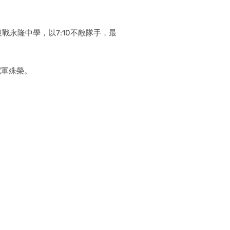
戰永隆中學，以7:10不敵隊手，最
冠軍殊榮。