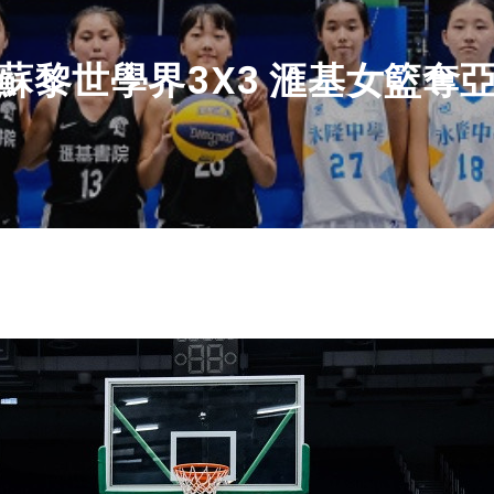
蘇黎世學界3X3 滙基女籃奪