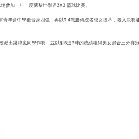
籃球場參加一年一度蘇黎世學界3X3 籃球比賽。
亞軍青年會中學後晉身四強，再以9:4戰勝傳統名校女拔萃，殺入決賽迎
校派出梁煒嵐同學作賽，並以射5進3球的成績獲得男女混合三分賽