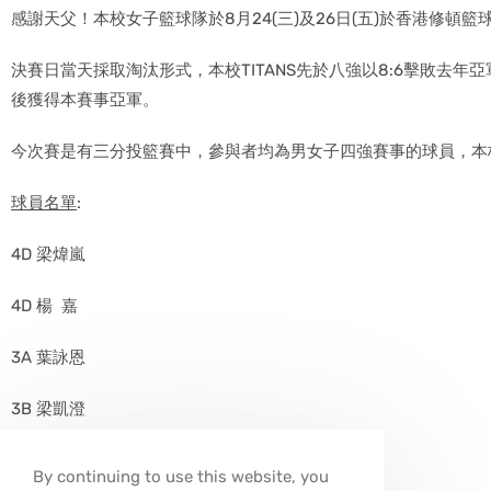
感謝天父！
本校女子籃球隊於8月24(三)及26日(五)於香港修頓
決賽日當天採取淘汰形式，本校TITANS先於八強以8:6擊敗去年
後獲得本賽事亞軍。
今次賽是有三分投籃賽中，參與者均為男女子四強賽事的球員，本
球員名單
:
4D 梁煒嵐
4D 楊 嘉
3A 葉詠恩
3B 梁凱澄
三分賽冠軍
:
By continuing to use this website, you