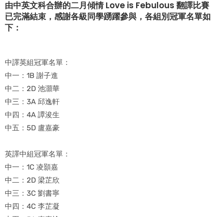
由中英文科合辦的二月傾情 Love is Febulous 翻譯比賽
已完滿結束，感謝各級同學踴躍參與，各組別冠軍名單如
下：
中譯英組冠軍名單：
中一：1B 謝子進
中二：2D 池灝華
中三：3A 邱逸軒
中四：4A 譚浚生
中五：5D 盧嘉豪
英譯中組冠軍名單：
中一：1C 凌顥嘉
中二：2D 梁芷欣
中三：3C 劉書寧
中四：4C 李芷凝