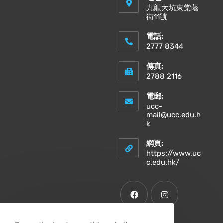
九龍大坑東棠蔭
街11號
電話:
2777 8344
傳真:
2788 2116
電郵:
ucc-
mail@ucc.edu.h
k
網頁:
https://www.uc
c.edu.hk/