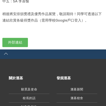
中五：5A 李喜愉
稍後將安排頒獎禮及優秀作品展覽，敬請期待！同學可透過以下
連結欣賞各級得獎作品（需用學校Google戶口登入）。
外部連結
關於滙基
發掘滙基
願景及使命
滙基新聞
校長的話
滙基校舍