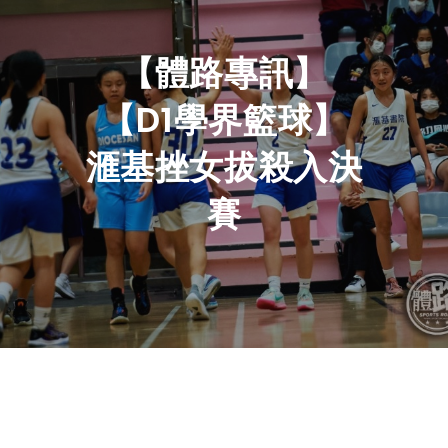
【體路專訊】
【D1學界籃球】
滙基挫女拔殺入決
賽