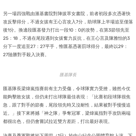
另一場四強戰由滙基書院對陣拔萃女書院，前者初段多次憑著快
攻反擊得分，不過女拔有王心言攻入7分，助球隊上半場追至僅落
後1分。換邊段匯基發力打出一段10：0的攻勢，在第3節領先至
25：18，不過在尾段遇到女拔奮力反抗，在王心言及陳雅怡的3
分下一度追至27：27平手，惟匯基憑著罰球得分，最終以29：
27險勝對手殺入決賽。
匯基隊長
匯基隊長梁煒嵐指賽前有主力受傷，令球隊實力受挫，雖然今仗
能夠擊敗女拔，但仍未打出球隊最佳表現：「比賽初段球隊很焦
急，跟了對手的節奏，尾段領先時又沒耐性，結果被對手慢慢追
近。」接下來將撼「神之隊」爭奪冠軍，梁煒嵐指對手攻防兩端
都很出色，但仍會嘗試拉近雙方差距，打出最好表現。
決賽及季軍戰將於下周四（1日）於中山紀念公園體育館上演，下