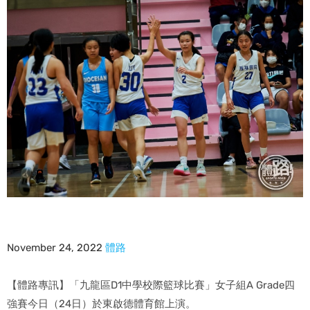
November 24, 2022
體路
【體路專訊】「九龍區D1中學校際籃球比賽」女子組A Grade四
強賽今日（24日）於東啟德體育館上演。