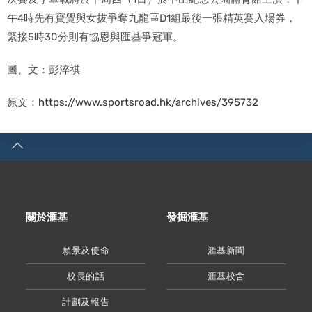
午4時先有寶覺與女拔爭奪九龍區D1組最後一張精英賽入場券，
緊接5時30分則有協恩與匯基爭冠軍。
圖、文：彭淬祺
原文：
https://www.sportsroad.hk/archives/395732
關於滙基
發掘滙基
願景及使命
滙基新聞
校長的話
滙基校舍
計劃及報告