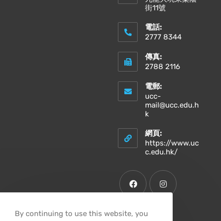
街11號
電話:
2777 8344
傳真:
2788 2116
電郵:
ucc-
mail@ucc.edu.h
k
網頁:
https://www.uc
c.edu.hk/
By continuing to use this website, you