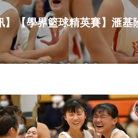
訊】【學界籃球精英賽】滙基