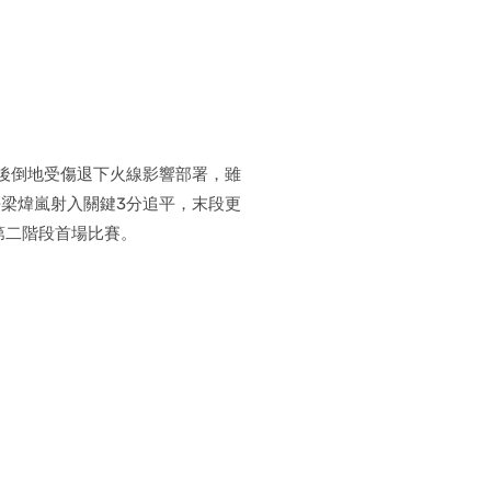
後倒地受傷退下火線影響部署，雖
梁煒嵐射入關鍵3分追平，末段更
第二階段首場比賽。