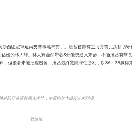
主及沙西區冠軍這兩支賽事黑馬交手。滙基首節有主力方雪兒跳起防守
型佔優的林大輝。林大輝雖然帶著3分優勢進入末節，不過滙基有隊長
大輝，但後者未能把握機會，滙基最終驚險守住勝利，以36：35贏得
跳起防守後疑後腦先落地，幸最終無大礙能步離球場
梁煒嵐