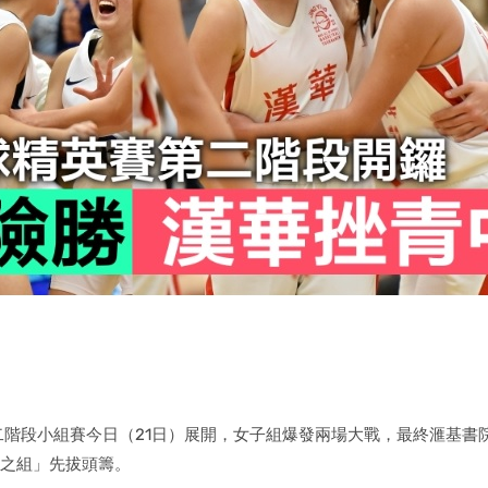
」第二階段小組賽今日（21日）展開，女子組爆發兩場大戰，最終滙基書
亡之組」先拔頭籌。