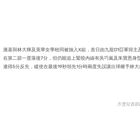
滙基與林大輝及英華女學校同被抽入X組，首日由九龍D1亞軍得
在第二節一度落後7分，但仍能追上緊咬內線有吳巧嵐及朱寶恩身
連得5分反先，縱使在最後19秒領先1分時兩度失誤讓出球權予林
方雪兒首節