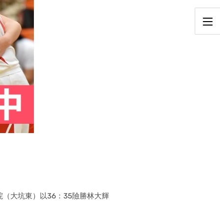
院（大坑東）以36：35險勝林大輝